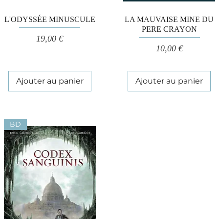
Aperçu rapide
Aperçu rapide
L'ODYSSÉE MINUSCULE
LA MAUVAISE MINE DU
PERE CRAYON
Prix
19,00 €
Prix
10,00 €
Ajouter au panier
Ajouter au panier
BD