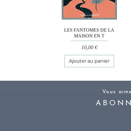
Aperçu rapide
LES FANTOMES DE LA
MAISON EN T
Prix
10,00 €
Ajouter au panier
Vous aime
ABONN