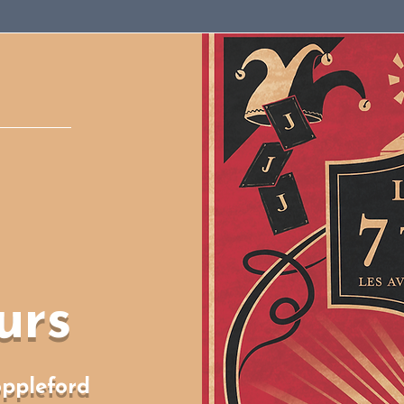
urs
ppleford