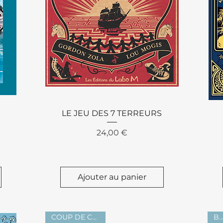
Aperçu rapide
LE JEU DES 7 TERREURS
Prix
24,00 €
Ajouter au panier
COUP DE CŒUR !
B