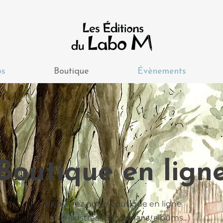
os
Boutique
Évènements
Boutique en lign
Découvrez notre boutique en ligne
de livres illustrés (BD, romans, albums...)