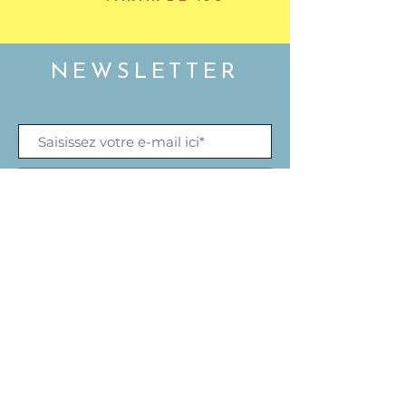
NEWSLETTER
S'abonner
Termes et conditions
Livraison et retours
Mentions légales
Politique de cookies
Création Upword.fr