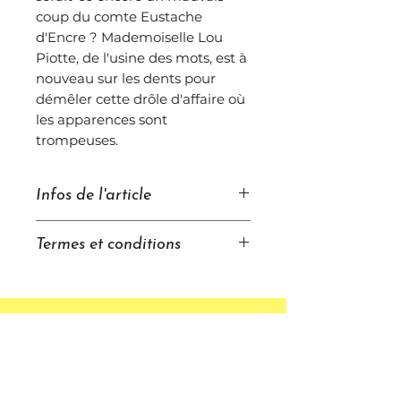
coup du comte Eustache
d'Encre ? Mademoiselle Lou
Piotte, de l'usine des mots, est à
nouveau sur les dents pour
démêler cette drôle d'affaire où
les apparences sont
trompeuses.
Infos de l'article
Texte de Gordon Zola et
Termes et conditions
illustrations de Lou Mogis
À partir de 8 ans
Nous voulons que vous soyez
15,8 x 21,7 cm - 80 pages
entièrement satisfait de votre
Paru en 2024
achat aux Éditions du Labo M. Si
ISBN : 978-2-95846-740-1
vous n'êtes pas satisfait de votre
LIVRAISON GRATUITE A
commande, vous pouvez nous
PARTIR DE 45€
=> Envoi des commandes sous
la retourner dans les 14 jours
24-48h.
pour un remboursement